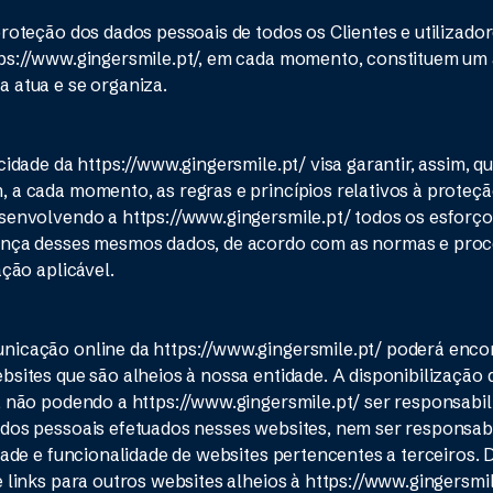
proteção dos dados pessoais de todos os Clientes e utilizado
tps://www.gingersmile.pt/, em cada momento, constituem um 
 atua e se organiza.
cidade da https://www.gingersmile.pt/ visa garantir, assim, q
 a cada momento, as regras e princípios relativos à proteç
senvolvendo a https://www.gingersmile.pt/ todos os esforço
ança desses mesmos dados, de acordo com as normas e pro
ação aplicável.
icação online da https://www.gingersmile.pt/ poderá encon
sites que são alheios à nossa entidade. A disponibilização de
, não podendo a https://www.gingersmile.pt/ ser responsabil
dos pessoais efetuados nesses websites, nem ser responsabi
idade e funcionalidade de websites pertencentes a terceiros.
e links para outros websites alheios à https://www.gingersmi