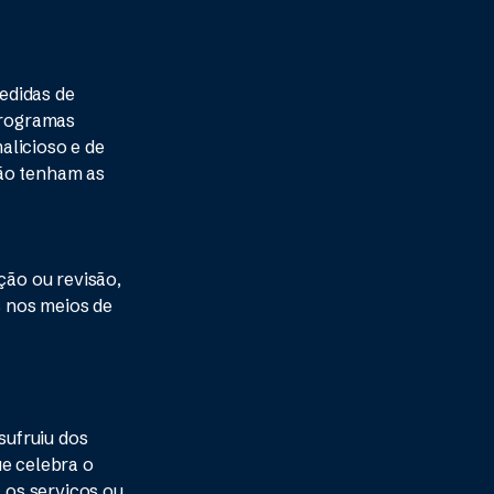
edidas de
programas
alicioso e de
não tenham as
ção ou revisão,
s nos meios de
sufruiu dos
ue celebra o
a os serviços ou