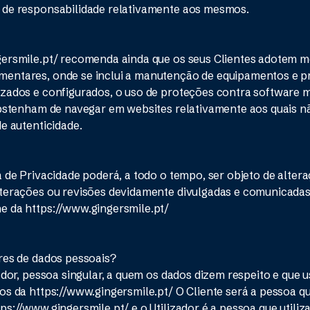
 de responsabilidade relativamente aos mesmos.
gersmile.pt/ recomenda ainda que os seus Clientes adotem m
entares, onde se inclui a manutenção de equipamentos e 
zados e configurados, o uso de proteções contra software m
abstenham de navegar em websites relativamente aos quais 
de autenticidade.
a de Privacidade poderá, a todo o tempo, ser objeto de altera
lterações ou revisões devidamente divulgadas e comunicada
e da https://www.gingersmile.pt/
res de dados pessoais?
ador, pessoa singular, a quem os dados dizem respeito e que u
os da https://www.gingersmile.pt/ O Cliente será a pessoa q
s://www.gingersmile.pt/ e o Utilizador é a pessoa que utiliz