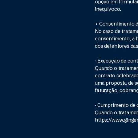
opção em formulári
inequívoco.
• Consentimento 
No caso de tratame
consentimento, a h
dos detentores das
· Execução de cont
Quando o tratamen
contrato celebrad
uma proposta de se
faturação, cobran
· Cumprimento de 
Quando o tratament
https://www.gingers