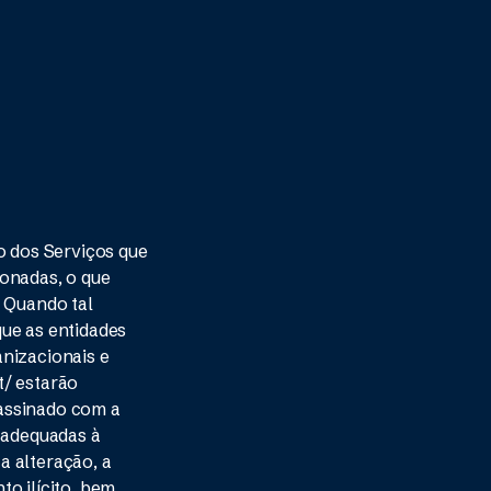
o dos Serviços que
ionadas, o que
. Quando tal
que as entidades
anizacionais e
t/ estarão
 assinado com a
s adequadas à
 a alteração, a
o ilícito, bem