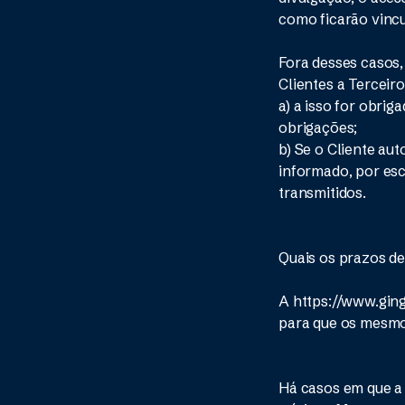
como ficarão vincul
Fora desses casos,
Clientes a Terceir
a) a isso for obrig
obrigações;
b) Se o Cliente au
informado, por esc
transmitidos.
Quais os prazos d
A https://www.ging
para que os mesmo
Há casos em que a