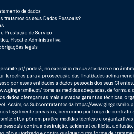
ratamento de dados
es tratamos os seus Dados Pessoais?
as
e e Prestação de Serviço
tica, Fiscal e Administrativa
obrigações legais
ersmile.pt/ poderá, no exercício da sua atividade e no âmbit
ar terceiros para a prossecução das finalidades acima menc
esso por essas entidades a dados pessoais dos seus Clientes
www.gingersmile.pt/ toma as medidas adequadas, de forma a 
os dados ofereçam as mais elevadas garantias técnicas, org
el. Assim, os Subcontratantes da https://www.gingersmile.p
rmos legalmente previstos, bem como por força de contrato
smile.pt/, a pôr em prática medidas técnicas e organizativa
pessoais contra a destruição, acidental ou ilícita, a difusão,
so não autorizado e contra qualquer outra forma de tratament