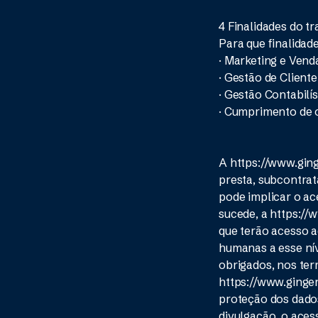
4 Finalidades do t
Para que finalidad
· Marketing e Vend
· Gestão de Client
· Gestão Contabilís
· Cumprimento de 
A https://www.ging
presta, subcontrat
pode implicar o ac
sucede, a https://
que terão acesso a
humanas a esse nív
obrigados, nos te
https://www.ginger
proteção dos dados 
divulgação, o aces