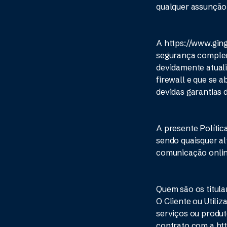
qualquer assunção
A https://www.gin
segurança complem
devidamente atuali
firewall e que se 
devidas garantias 
A presente Polític
sendo quaisquer a
comunicação onlin
Quem são os titula
O Cliente ou Utiliz
serviços ou produt
contrato com a http